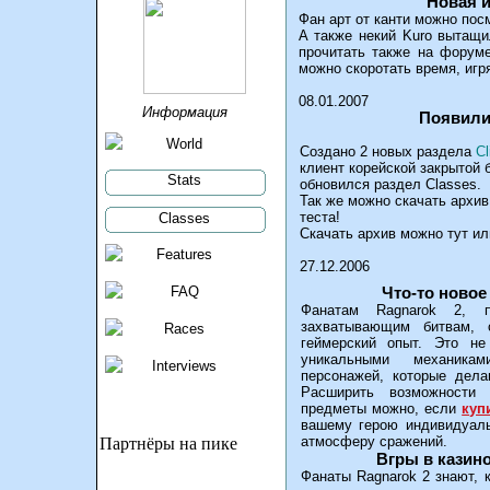
Новая 
Фан арт от канти можно пос
А также некий Kuro вытащи
прочитать также на форум
можно скоротать время, игр
08.01.200
Информация
Появили
World
Создано 2 новых раздела
Cl
клиент корейской закрытой 
Stats
обновился раздел Classes.
Так же можно скачать архив
теста!
Classes
Скачать архив можно тут или
Features
27.12.200
FAQ
Что-то новое
Фанатам Ragnarok 2, 
захватывающим битвам, с
Races
геймерский опыт. Это не
уникальными механикам
Interviews
персонажей, которые дел
Расширить возможности
предметы можно, если
куп
вашему герою индивидуаль
атмосферу сражений.
Партнёры на пике
Bгры в казин
Фанаты Ragnarok 2 знают, 